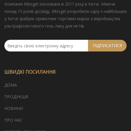
Компанія Missgel заснована в 2011 році в Китаї. Маючи
понад 15 років досвіду, Missgel розробила одну з найбільших
у Китаї фабрик приватних торгових марок з виробництва
ультрафіолетового гель-лаку для нігтів.
ПІДПИСАТИСЯ
ШВИДКІ ПОСИЛАННЯ
ДОМА
ПРОДУКЦІЯ
НОВИНИ
ПРО НАС