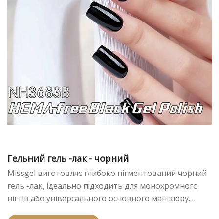
Гельний гель -лак - чорний
Missgel виготовляє глибоко пігментований чорний
гель -лак, ідеально підходить для монохромного
нігтів або універсального основного манікюру.
Інноваційний підхід, що не містить HEMA, дозволяє