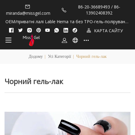
86-20-36689493 / 86-
13902408392
miranda@missgel.com
OEM/приватні лалі Lable Hema та без TPO-гель-полірування
та олії кутикули!
КАРТА САЙТУ
Додому
|
Усі Категорії
|
Чорний гель-лак
Чорний гель-лак