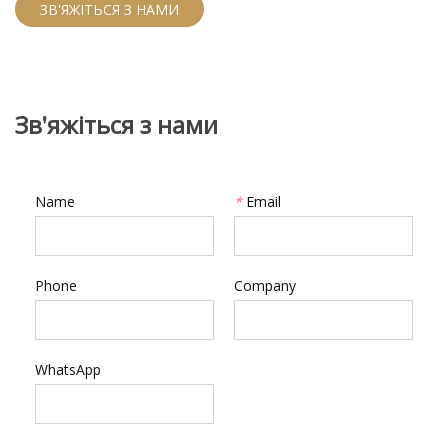
сміливий непрозорий колір, довший знос та
ЗВ'ЯЖІТЬСЯ З НАМИ
зменшити ризики роздратування.
Зв'яжіться з нами
Name
*
Email
Phone
Company
WhatsApp