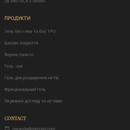
ЗВ`ЯЖІТЬСЯ З НАМИ
ПРОДУКТИ
Гель без гема та без TPO
Базове покриття
Верхнє пальто
Гель -лак
Гель для розширення нігтів
Функціональний гель
Лікування догляду за нігтями
CONTACT
miranda@missgel.com