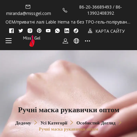
86-20-36689493 / 86-
13902408392
miranda@missgel.com
OEM/приватні лалі Lable Hema та без TPO-гель-полірування
та олії кутикули!
КАРТА САЙТУ
Ручні маска рукавички оптом
Додому
Усі Категорії
Особистий Догляд
Ручні маска рукавички оптом