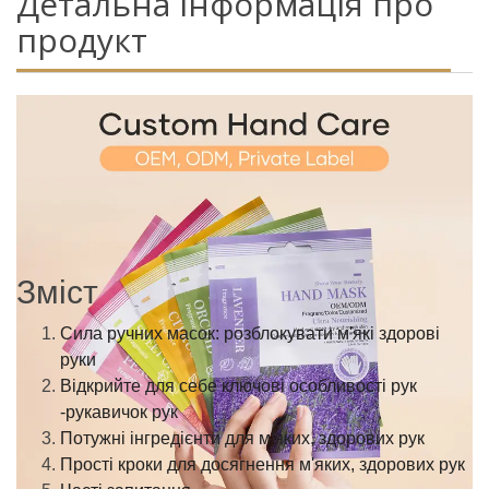
Детальна інформація про
продукт
Зміст
Сила ручних масок: розблокувати м'які здорові
руки
Відкрийте для себе ключові особливості рук
-рукавичок рук
Потужні інгредієнти для м'яких, здорових рук
Прості кроки для досягнення м'яких, здорових рук