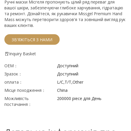
Ручні маски Місгеля пропонують цілий ряд переваг для
вашої шкіри, забезпечуючи глибоке харчування, гідратацію
та ремонт. Дізнайтеся, як рукавички Missgel Premium Hand
Mass можуть перетворити здоров'я та зовнішній вигляд рук
ваших клієнтів.
ЗВ'ЯЖІТЬСЯ З НАМИ
Inquiry Basket
OEM：
Доступний
Зразок：
Доступний
оплата：
L/C,T/T,Other
Місце походження：
China
Можливість
200000 piece для День
постачання：