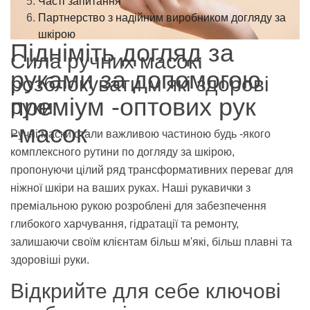
Часті запитання
Партнерство з надійним виробником догляду за
шкірою
Підніміть догляд за
Сила ручних масок:
руками за допомогою
розблокувати м'які здорові
преміум -оптових рук
руки
-масок
Ручні маски стали важливою частиною будь -якого
комплексного рутини по догляду за шкірою,
пропонуючи цілий ряд трансформативних переваг для
ніжної шкіри на ваших руках. Наші рукавички з
преміальною рукою розроблені для забезпечення
глибокого харчування, гідратації та ремонту,
залишаючи своїм клієнтам більш м'які, більш плавні та
здоровіші руки.
Відкрийте для себе ключові