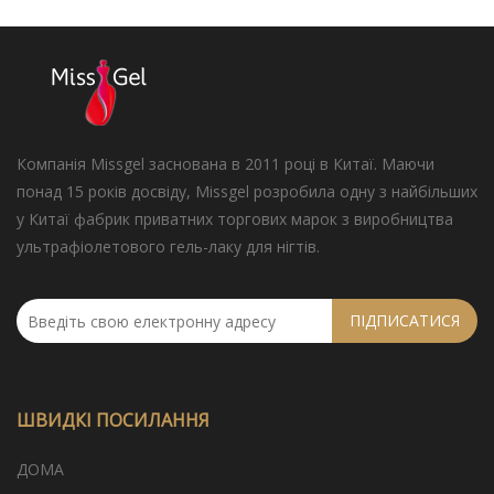
Компанія Missgel заснована в 2011 році в Китаї. Маючи
понад 15 років досвіду, Missgel розробила одну з найбільших
у Китаї фабрик приватних торгових марок з виробництва
ультрафіолетового гель-лаку для нігтів.
ПІДПИСАТИСЯ
ШВИДКІ ПОСИЛАННЯ
ДОМА