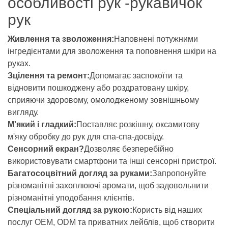
особливості рук -рукавичок
рук
Живлення та зволоження:
Наповнені потужними
інгредієнтами для зволоження та поповнення шкіри на
руках.
Зцілення та ремонт:
Допомагає заспокоїти та
відновити пошкоджену або роздратовану шкіру,
сприяючи здоровому, омолодженому зовнішньому
вигляду.
М'який і гладкий:
Поставляє розкішну, оксамитову
м'яку обробку до рук для спа-спа-досвіду.
Сенсорний екран?
Дозволяє безперебійно
використовувати смартфони та інші сенсорні пристрої.
Багатосоцвітний догляд за руками:
Запропонуйте
різноманітні захоплюючі аромати, щоб задовольнити
різноманітні уподобання клієнтів.
Спеціальний догляд за рукою:
Користь від наших
послуг OEM, ODM та приватних лейблів, щоб створити