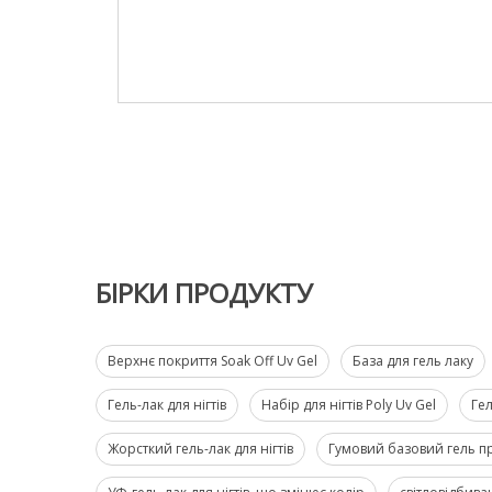
БІРКИ ПРОДУКТУ
Верхнє покриття Soak Off Uv Gel
База для гель лаку
Гель-лак для нігтів
Набір для нігтів Poly Uv Gel
Гел
Жорсткий гель-лак для нігтів
Гумовий базовий гель 