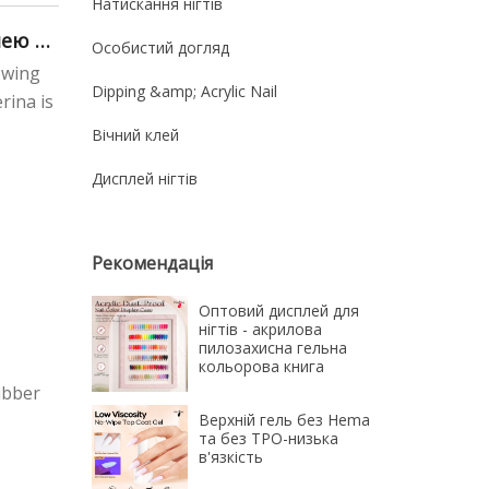
Натискання нігтів
лею дл
Особистий догляд
owing
Dipping &amp; Acrylic Nail
rina is
Вічний клей
Дисплей нігтів
Рекомендація
Оптовий дисплей для
нігтів - акрилова
пилозахисна гельна
кольорова книга
ubber
Верхній гель без Hema
та без TPO-низька
в'язкість