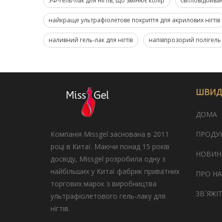
УФ-гель-лак для нігтів, що змінює колір
світловідбива
найкраще ультрафіолетове покриття для акрилових нігтів
наливний гель-лак для нігтів
напівпрозорий полігель
ШВИД
ДОМА
Компанія Missgel заснована в 2011
ПРОДУ
році в Китаї. Маючи понад 15 років
НОВИН
досвіду, Missgel розробила одну з
найбільших у Китаї фабрик приватних
ПРО НА
торгових марок з виробництва
ЗВ`ЯЖІ
ультрафіолетового гель-лаку для
нігтів.