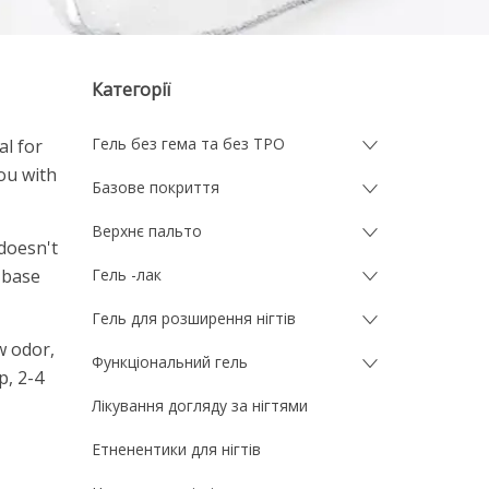
Категорії
Гель без гема та без TPO
al for
you with
Базове покриття
Верхнє пальто
 doesn't
 base
Гель -лак
Гель для розширення нігтів
w odor,
Функціональний гель
p, 2-4
Лікування догляду за нігтями
Етненентики для нігтів