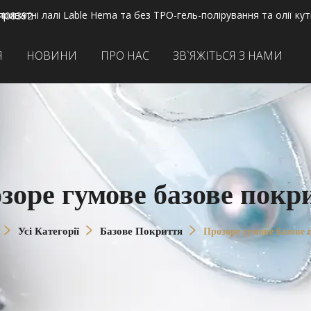
риватні лалі Lable Hema та без TPO-гель-полірування та олії кут
2408392
Я
НОВИНИ
ПРО НАС
ЗВ`ЯЖІТЬСЯ З НАМИ
зоре гумове базове покр
Усі Категорії
Базове Покриття
Прозоре гумове базове 