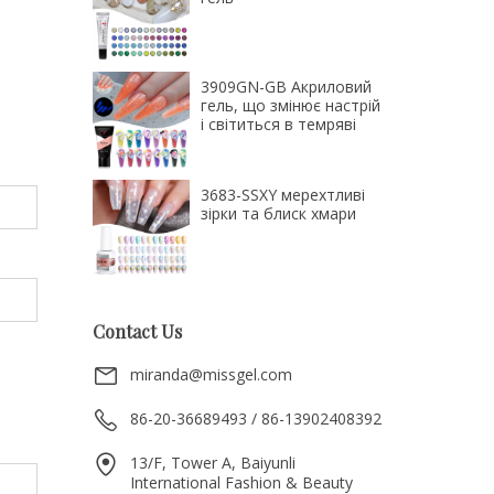
3909GN-GB Акриловий
гель, що змінює настрій
і світиться в темряві
3683-SSXY мерехтливі
зірки та блиск хмари
Contact Us
miranda@missgel.com
86-20-36689493 / 86-13902408392
13/F, Tower A, Baiyunli
International Fashion & Beauty