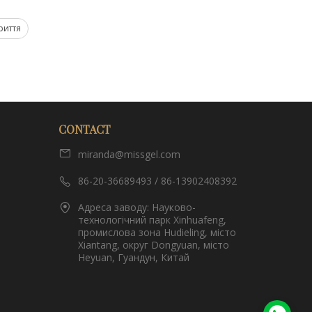
риття
CONTACT
miranda@missgel.com
86-20-36689493 / 86-13902408392
Адреса заводу: Науково-
технологічний парк Xinhuafeng,
промислова зона Hudieling, місто
Xiantang, округ Dongyuan, місто
Heyuan, Гуандун, Китай