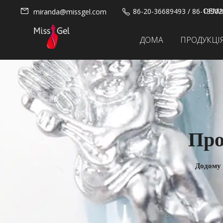
OEM/п
86-20-36689493 / 86-1390
miranda@missgel.com
ДОМА
ПРОДУКЦІ
Про
Додому