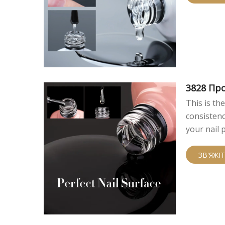
3828 Пр
This is th
consistenc
your nail 
ЗВ'ЯЖІ