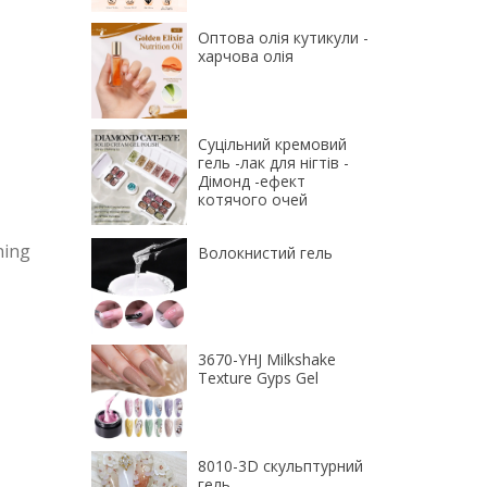
Оптова олія кутикули -
харчова олія
Суцільний кремовий
гель -лак для нігтів -
Дімонд -ефект
котячого очей
ning
Волокнистий гель
3670-YHJ Milkshake
Texture Gyps Gel
8010-3D скульптурний
гель