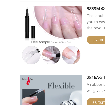
3839M Фу
я нігтів
This doubl
you to eas
the revolu
ЗВ'ЯЖІ
2816A-3
A rubber b
will give e
ЗВ'ЯЖІ