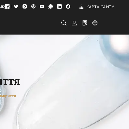
икули!
КАРТА САЙТУ
иття
покриття