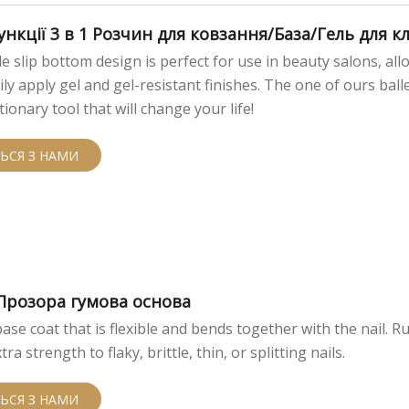
нкції 3 в 1 Розчин для ковзання/База/Гель для к
e slip bottom design is perfect for use in beauty salons, all
ily apply gel and gel-resistant finishes. The one of ours balle
tionary tool that will change your life!
ТЬСЯ З НАМИ
 Прозора гумова основа
ase coat that is flexible and bends together with the nail. R
xtra strength to flaky, brittle, thin, or splitting nails.
ТЬСЯ З НАМИ