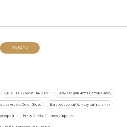
ПОДАТИ
Gel A Peel Glow In The Dark
Гель-лак для нігтів Cotton Candy
ь-лак Artistic Color Gloss
Багатобарвний блискучий гель-лак
прозорий
Press On Nail Business Supplies