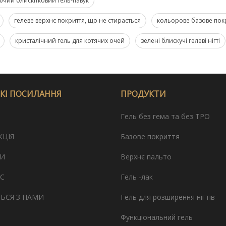
ючий блискітковий гель-павук
гелеве верхнє покриття, що не стирається
кольорове базове пок
кристалічний гель для котячих очей
зелені блискучі гелеві нігті
КІ ПОСИЛАННЯ
ПРОДУКТИ
Гель без гема та без TPO
КЦІЯ
Базове покриття
И
Верхнє пальто
С
Гель -лак
ТЬСЯ З НАМИ
Гель для розширення нігтів
Функціональний гель