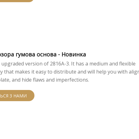
озора гумова основа - Новинка
e upgraded version of 2816A-3. It has a medium and flexible
y that makes it easy to distribute and will help you with alig
plate, and hide flaws and imperfections.
ТЬСЯ З НАМИ