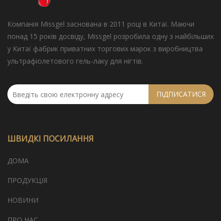
Компанія Missgel заснована в 2011 році в Китаї. Маючи
понад 15 років досвіду, Missgel розробила одну з найбільших
у Китаї фабрик приватних торгових марок з виробництва
ультрафіолетового гель-лаку для нігтів.
ПІДПИСАТИСЯ
ШВИДКІ ПОСИЛАННЯ
ДОМА
ПРОДУКЦІЯ
НОВИНИ
ПРО НАС