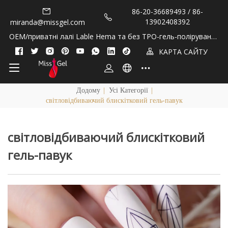
86-20-36689493 / 86-
13902408392
miranda@missgel.com
OEM/приватні лалі Lable Hema та без TPO-гель-полірування
та олії кутикули!
КАРТА САЙТУ
Додому
|
Усі Категорії
|
світловідбиваючий блискітковий гель-павук
світловідбиваючий блискітковий
гель-павук