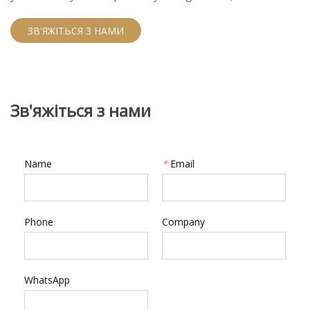
that look like they have been professionally done.
ЗВ'ЯЖІТЬСЯ З НАМИ
Зв'яжіться з нами
Name
*
Email
Phone
Company
WhatsApp